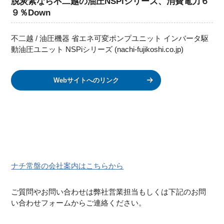
脱炭素なら不二越の油圧NSPiシリーズ、消費電力６
９％Down
不二越 / 油圧機器 省エネ可変ポンプユニット インバータ駆
動油圧ユニット NSPiシリーズ (nachi-fujikoshi.co.jp)
Webサイトへのリンク
ナチ常盤の会社案内はこちらから
ご質問やお問い合わせは弊社営業担当もしくは下記のお問
い合わせフォームからご連絡ください。